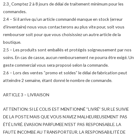
2.3_ Comptez 2 à 8 jours de délai de traitement minimum pour les
commandes.
2.4 – Si il arrive qu’un article commandé manque en stock (erreur
d’inventaire) nous vous contacterons au plus vite pour, soit vous
rembourser soit pour que vous choisissiez un autre article de la
boutique.
2.5 – Les produits sont emballés et protégés soigneusement par nos
soins. En cas de casse, aucun remboursement ne pourra être exigé. Un
geste commercial vous sera proposé selon la commande.
2.6 – Lors des ventes “promo et soldes” le délai de fabrication peut
atteindre 2 semaine, étant donné le nombre de commande.
ARTICLE 3 – LIVRAISON
ATTENTION: SI LE COLIS EST MENTIONNÉ “LIVRÉ” SUR LE SUIVIE
DE LA POSTE MAIS QUE VOUS N’AVEZ MALHEUREUSEMENT PAS
ÉTÉ LIVRÉ. EVASION PARFUMEE N’EST PAS RESPONSABLE. LA
FAUTE INCOMBE AU TRANSPORTEUR. LA RESPONSABILITÉ DE