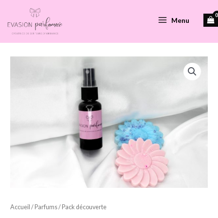
Aller
au
Menu
Main
contenu
Menu
Accueil
/
Parfums
/ Pack découverte