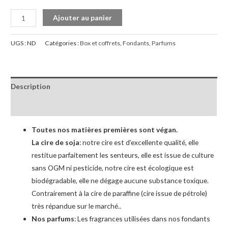
quantité
Ajouter au panier
de
Pack
UGS :
ND
Catégories :
Box et coffrets
,
Fondants
,
Parfums
découverte
Description
Informations complémentaires
Toutes nos matières premières sont végan.
La cire de soja
: notre cire est d’excellente qualité, elle
restitue parfaitement les senteurs, elle est issue de culture
sans OGM ni pesticide, notre cire est écologique est
biodégradable, elle ne dégage aucune substance toxique.
Contrairement à la cire de paraffine (cire issue de pétrole)
très répandue sur le marché..
Nos parfums
: Les fragrances utilisées dans nos fondants